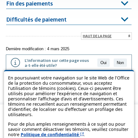
Fin des paiements
Difficultés de paiement
HAUT DE LA PAGE
Dernière modification : 4 mars 2025
L'information sur cette page vous
Oui
Non
a-t-elle été utile?
En poursuivant votre navigation sur le site Web de l’Office
L'information présentée dans cette page a été vulgarisée pour en
de la protection du consommateur, vous acceptez
favoriser la compréhension. Elle ne remplace pas les textes des lois
l’utilisation de témoins (cookies). Ceux-ci peuvent être
et des règlements.
utilisés pour améliorer l’expérience de navigation et
personnaliser l’affichage d’avis et d’avertissements. Ces
témoins ne recueillent aucun renseignement permettant
d’identifier, de localiser ou d’effectuer un profilage des
utilisateurs.
Pour de plus amples renseignements à ce sujet ou pour
savoir comment désactiver les témoins, veuillez consulter
Cet hyperlien s’ouvrira d
notre
Politique de confidentialité
.