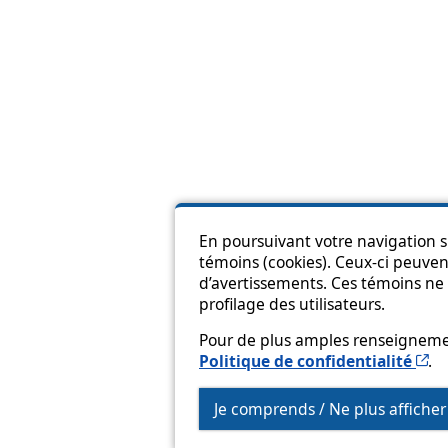
En poursuivant votre navigation su
témoins (cookies). Ceux-ci peuvent
Pl
d’avertissements. Ces témoins ne 
profilage des utilisateurs.
Pour de plus amples renseignement
Ce
Politique de confidentialité
.
Je comprends / Ne plus affiche