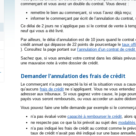
commerçant et vous avez un double du contrat. Vous devez :
remettre le bien au commerçant, si vous l’avez déjà reçu;
informer le commerçant par écrit de l’annulation du contrat, 
Ce délai de 2 jours ne s’applique pas si le contrat de vente à tem
neuf qui vous a été livré.
Par ailleurs, le délai d’annulation est de 10 jours quand le contrat
crédit annuel qui dépasse de 22 points de pourcentage le
taux of
Cet hyperlien s’ouvrira dans une nouvelle fenêtre
). Consultez la page portant sur
l’annulation d’un contrat de crédit
Sachez que, si vous annulez votre contrat dans les délais prévus
une mauvaise note à votre dossier de crédit.
Demander l’annulation des frais de crédit
Le commerçant n’a pas respecté la loi et la situation vous a cau
qu’aucuns
frais de crédit
ne s’appliquent. Vous ne vous entendez p
adresser aux tribunaux. Si vous gagnez votre cause, le juge pourra
payés vous seront remboursés, ou vous accorder un autre déd
Vous pouvez faire une telle demande par exemple si le commerça
n’a pas évalué votre
capacité à rembourser le crédit
, alors q
ne respecte pas ce que la loi prévoit au sujet des
modalités
n’a pas indiqué les frais de crédit au contrat comme le prévoi
taux de crédit n’avait pas été indiqué sur une base annuelle