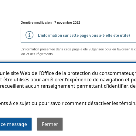
Dernière modification : 7 novembre 2022
L'information sur cette page vous a-t-elle été utile?
L'information présentée dans cette page a été vulgarisée pour en favoriser la
lois et des règlements.
r le site Web de l’Office de la protection du consommateur, v
 être utilisés pour améliorer l’expérience de navigation et per
an du site
Accessibilité
Politique de confidentialité
Diffusion de l'informat
recueillent aucun renseignement permettant d’identifier, de 
s à ce sujet ou pour savoir comment désactiver les témoins,
t hyperlien s’ouvrira dans une nouvelle fenêtre
r ce message
Fermer
© Gouvernement du Québec, 2013-2025