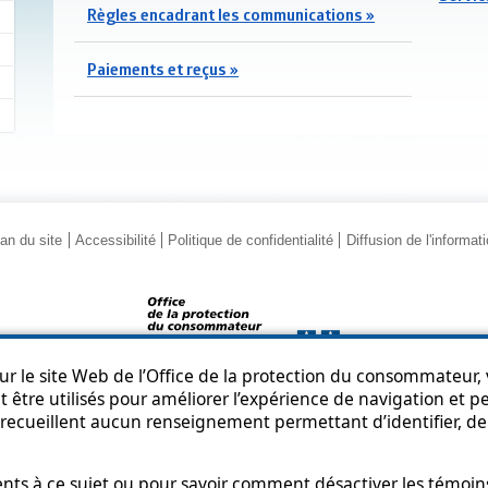
Règles encadrant les communications »
Paiements et reçus »
an du site
Accessibilité
Politique de confidentialité
Diffusion de l'informat
r le site Web de l’Office de la protection du consommateur, v
 être utilisés pour améliorer l’expérience de navigation et per
© Gouvernement du Québec, 2013-2025
recueillent aucun renseignement permettant d’identifier, de 
s à ce sujet ou pour savoir comment désactiver les témoins,