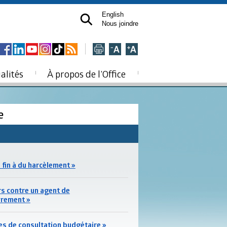
English
Nous joindre
alités
À propos de l’Office
ce
 fin à du harcèlement »
s contre un agent de
rement »
es de consultation budgétaire »