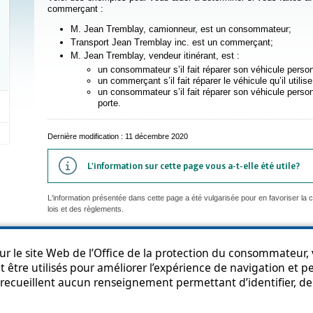
commerçant :
M. Jean Tremblay, camionneur, est un consommateur;
Transport Jean Tremblay inc. est un commerçant;
M. Jean Tremblay, vendeur itinérant, est :
un consommateur s’il fait réparer son véhicule person
un commerçant s’il fait réparer le véhicule qu’il utilise
un consommateur s’il fait réparer son véhicule personne
porte.
Dernière modification : 11 décembre 2020
L'information sur cette page vous a-t-elle été utile?
L'information présentée dans cette page a été vulgarisée pour en favoriser la
lois et des règlements.
r le site Web de l’Office de la protection du consommateur, v
 être utilisés pour améliorer l’expérience de navigation et per
an du site
Accessibilité
Politique de confidentialité
Diffusion de l'informat
recueillent aucun renseignement permettant d’identifier, de 