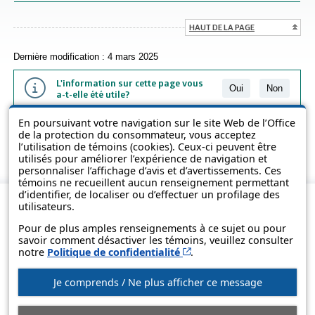
HAUT DE LA PAGE
Dernière modification : 4 mars 2025
L'information sur cette page vous
Oui
Non
a-t-elle été utile?
En poursuivant votre navigation sur le site Web de l’Office
L'information présentée dans cette page a été vulgarisée pour en
de la protection du consommateur, vous acceptez
favoriser la compréhension. Elle ne remplace pas les textes des lois
l’utilisation de témoins (cookies). Ceux-ci peuvent être
et des règlements.
utilisés pour améliorer l’expérience de navigation et
personnaliser l’affichage d’avis et d’avertissements. Ces
témoins ne recueillent aucun renseignement permettant
d’identifier, de localiser ou d’effectuer un profilage des
utilisateurs.
Pour de plus amples renseignements à ce sujet ou pour
savoir comment désactiver les témoins, veuillez consulter
Cet hyperlien s’ouvrira d
notre
Politique de confidentialité
.
Je comprends / Ne plus afficher ce message
© Gouvernement du Québec, 2013-2025