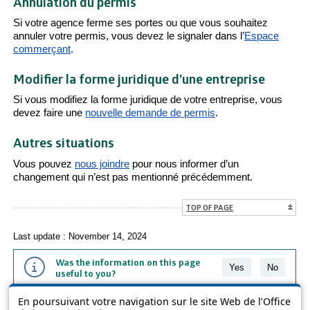
Annulation du permis
Si votre agence ferme ses portes ou que vous souhaitez
annuler votre permis, vous devez le signaler dans l’
Espace
commerçant
.
Modifier la forme juridique d’une entreprise
Si vous modifiez la forme juridique de votre entreprise, vous
devez faire une
nouvelle demande de permis
.
Autres situations
Vous pouvez
nous joindre
pour nous informer d’un
changement qui n’est pas mentionné précédemment.
TOP OF PAGE
Last update : November 14, 2024
Was the information on this page
Yes
No
useful to you?
En poursuivant votre navigation sur le site Web de l’Office
The information contained on this page is presented in simple terms to