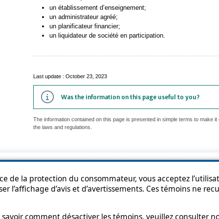
un établissement d’enseignement;
un administrateur agréé;
un planificateur financier;
un liquidateur de société en participation.
Last update : October 23, 2023
Was the information on this page useful to you?
The information contained on this page is presented in simple terms to make it 
the laws and regulations.
p
Accessibility
Privacy Policy
Access to information
Who can consult th
ice de la protection du consommateur, vous acceptez l’utilisat
ser l’affichage d’avis et d’avertissements. Ces témoins ne re
savoir comment désactiver les témoins, veuillez consulter n