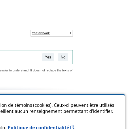
TOP OF PAGE
Yes
No
easier to understand. It does not replace the texts of
is page?
ion de témoins (cookies). Ceux-ci peuvent être utilisés
cueillent aucun renseignement permettant d’identifier,
Cet hyperlien s’ouvrira 
otre
Politique de confidentialité
.