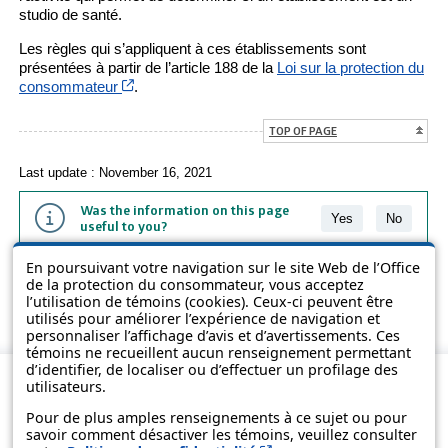
studio de santé.
Les règles qui s’appliquent à ces établissements sont
présentées à partir de l’article 188 de la
Loi sur la protection du
Cet hyperlien s’ouvrira dans une nouvelle fenêtr
consommateur
.
TOP OF PAGE
Last update : November 16, 2021
Was the information on this page
Yes
No
useful to you?
En poursuivant votre navigation sur le site Web de l’Office
The information contained on this page is presented in simple terms to
de la protection du consommateur, vous acceptez
make it easier to understand. It does not replace the texts of the laws
l’utilisation de témoins (cookies). Ceux-ci peuvent être
and regulations.
utilisés pour améliorer l’expérience de navigation et
personnaliser l’affichage d’avis et d’avertissements. Ces
témoins ne recueillent aucun renseignement permettant
d’identifier, de localiser ou d’effectuer un profilage des
utilisateurs.
Pour de plus amples renseignements à ce sujet ou pour
savoir comment désactiver les témoins, veuillez consulter