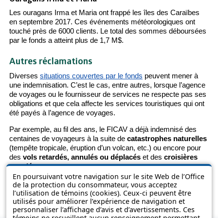
Les ouragans Irma et Maria ont frappé les îles des Caraïbes
en septembre 2017. Ces événements météorologiques ont
touché près de 6000 clients. Le total des sommes déboursées
par le fonds a atteint plus de 1,7 M$.
Autres réclamations
Diverses
situations couvertes par le fonds
peuvent mener à
une indemnisation. C’est le cas, entre autres, lorsque l’agence
de voyages ou le fournisseur de services ne respecte pas ses
obligations et que cela affecte les services touristiques qui ont
été payés à l’agence de voyages.
Par exemple, au fil des ans, le FICAV a déjà indemnisé des
centaines de voyageurs à la suite de
catastrophes naturelles
(tempête tropicale, éruption d’un volcan, etc.) ou encore pour
des
vols retardés, annulés ou déplacés
et des
croisières
annulées.
En poursuivant votre navigation sur le site Web de l’Office
de la protection du consommateur, vous acceptez
TOP OF PAGE
l’utilisation de témoins (cookies). Ceux-ci peuvent être
utilisés pour améliorer l’expérience de navigation et
personnaliser l’affichage d’avis et d’avertissements. Ces
témoins ne recueillent aucun renseignement permettant