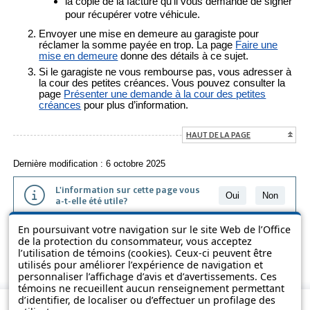
la copie de la facture qu’il vous demande de signer
pour récupérer votre véhicule.
Envoyer une mise en demeure au garagiste pour
réclamer la somme payée en trop. La page
Faire une
mise en demeure
donne des détails à ce sujet.
Si le garagiste ne vous rembourse pas, vous adresser à
la cour des petites créances. Vous pouvez consulter la
page
Présenter une demande à la cour des petites
créances
pour plus d’information.
HAUT DE LA PAGE
Dernière modification : 6 octobre 2025
L'information sur cette page vous
Oui
Non
a-t-elle été utile?
En poursuivant votre navigation sur le site Web de l’Office
L'information présentée dans cette page a été vulgarisée pour en
de la protection du consommateur, vous acceptez
favoriser la compréhension. Elle ne remplace pas les textes des lois
l’utilisation de témoins (cookies). Ceux-ci peuvent être
et des règlements.
utilisés pour améliorer l’expérience de navigation et
personnaliser l’affichage d’avis et d’avertissements. Ces
témoins ne recueillent aucun renseignement permettant
d’identifier, de localiser ou d’effectuer un profilage des