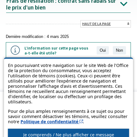
Frais de résiliation : contrat sans rabais sur
le prix d'un bien
HAUT DE LA PAGE
Dernière modification : 4 mars 2025
L'information sur cette page vous
Oui
Non
a-t-elle été utile?
En poursuivant votre navigation sur le site Web de l’Office
L'information présentée dans cette page a été vulgarisée pour en
de la protection du consommateur, vous acceptez
favoriser la compréhension. Elle ne remplace pas les textes des lois
l’utilisation de témoins (cookies). Ceux-ci peuvent être
et des règlements.
utilisés pour améliorer l’expérience de navigation et
personnaliser l’affichage d’avis et d’avertissements. Ces
témoins ne recueillent aucun renseignement permettant
d’identifier, de localiser ou d’effectuer un profilage des
utilisateurs.
Pour de plus amples renseignements à ce sujet ou pour
savoir comment désactiver les témoins, veuillez consulter
Cet hyperlien s’ouvrira d
notre
Politique de confidentialité
.
Je comprends / Ne plus afficher ce message