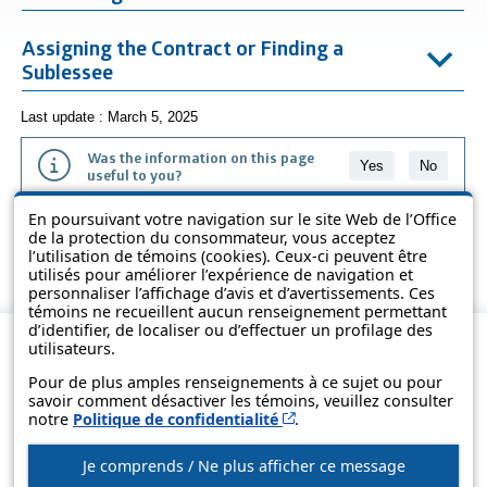
Assigning the Contract or Finding a
Sublessee
Last update : March 5, 2025
Was the information on this page
Yes
No
useful to you?
En poursuivant votre navigation sur le site Web de l’Office
The information contained on this page is presented in simple terms to
de la protection du consommateur, vous acceptez
make it easier to understand. It does not replace the texts of the laws
l’utilisation de témoins (cookies). Ceux-ci peuvent être
and regulations.
utilisés pour améliorer l’expérience de navigation et
personnaliser l’affichage d’avis et d’avertissements. Ces
témoins ne recueillent aucun renseignement permettant
d’identifier, de localiser ou d’effectuer un profilage des
utilisateurs.
Pour de plus amples renseignements à ce sujet ou pour
savoir comment désactiver les témoins, veuillez consulter
Cet hyperlien s’ouvrira d
notre
Politique de confidentialité
.
Je comprends / Ne plus afficher ce message