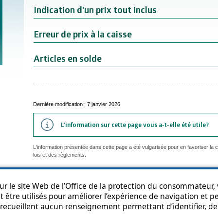
Indication d'un prix tout inclus
Erreur de prix à la caisse
Articles en solde
Dernière modification : 7 janvier 2026
L'information sur cette page vous a-t-elle été utile?
L'information présentée dans cette page a été vulgarisée pour en favoriser la
lois et des règlements.
r le site Web de l’Office de la protection du consommateur, v
 être utilisés pour améliorer l’expérience de navigation et per
an du site
Accessibilité
Politique de confidentialité
Diffusion de l'informat
recueillent aucun renseignement permettant d’identifier, de 