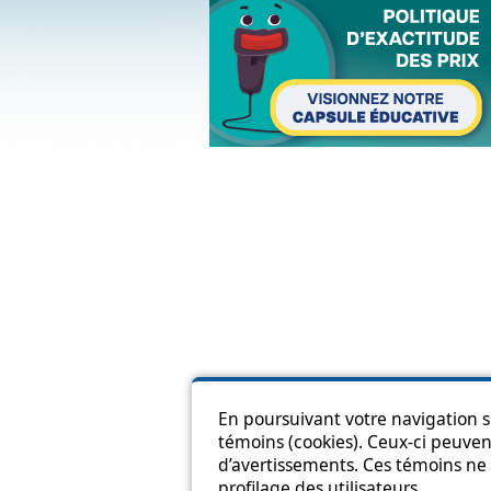
En poursuivant votre navigation su
témoins (cookies). Ceux-ci peuvent
Pl
d’avertissements. Ces témoins ne 
profilage des utilisateurs.