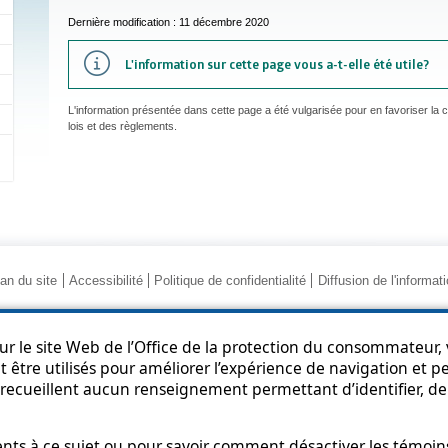
Dernière modification : 11 décembre 2020
L'information sur cette page vous a-t-elle été utile?
L'information présentée dans cette page a été vulgarisée pour en favoriser la
lois et des règlements.
an du site
Accessibilité
Politique de confidentialité
Diffusion de l'informat
r le site Web de l’Office de la protection du consommateur, v
 être utilisés pour améliorer l’expérience de navigation et per
recueillent aucun renseignement permettant d’identifier, de 
© Gouvernement du Québec, 2013-2025
s à ce sujet ou pour savoir comment désactiver les témoins,