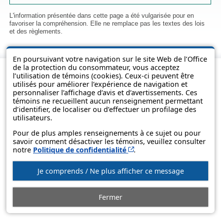
L'information présentée dans cette page a été vulgarisée pour en
favoriser la compréhension. Elle ne remplace pas les textes des lois
et des règlements.
En poursuivant votre navigation sur le site Web de l’Office
de la protection du consommateur, vous acceptez
l’utilisation de témoins (cookies). Ceux-ci peuvent être
utilisés pour améliorer l’expérience de navigation et
personnaliser l’affichage d’avis et d’avertissements. Ces
témoins ne recueillent aucun renseignement permettant
d’identifier, de localiser ou d’effectuer un profilage des
utilisateurs.
Pour de plus amples renseignements à ce sujet ou pour
savoir comment désactiver les témoins, veuillez consulter
© Gouvernement du Québec, 2013-2025
Cet hyperlien s’ouvrira d
notre
Politique de confidentialité
.
Je comprends / Ne plus afficher ce message
Fermer