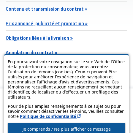
Contenu et transmission du contrat »
Prix annoncé, publicité et promotion »
Obligations liées à la livraison »
Annulation du contrat »
En poursuivant votre navigation sur le site Web de l’Office
Garanties offertes sur le bien »
de la protection du consommateur, vous acceptez
l’utilisation de témoins (cookies). Ceux-ci peuvent être
utilisés pour améliorer l’expérience de navigation et
personnaliser l’affichage d’avis et d’avertissements. Ces
témoins ne recueillent aucun renseignement permettant
d’identifier, de localiser ou d’effectuer un profilage des
utilisateurs.
Pour de plus amples renseignements à ce sujet ou pour
savoir comment désactiver les témoins, veuillez consulter
Cet hyperlien s’ouvrira d
notre
Politique de confidentialité
.
Je comprends / Ne plus afficher ce message