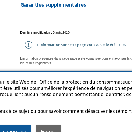
Garanties supplémentaires
Dernière modification : 3 août 2026
L'information sur cette page vous a-t-elle été utile?
L'information présentée dans cette page a été vulgarisée pour en favoriser la
lois et des règlements.
r le site Web de l’Office de la protection du consommateur, v
 être utilisés pour améliorer l’expérience de navigation et per
an du site
Accessibilité
Politique de confidentialité
Diffusion de l'informat
recueillent aucun renseignement permettant d’identifier, de 
s à ce sujet ou pour savoir comment désactiver les témoins,
t hyperlien s’ouvrira dans une nouvelle fenêtre
r ce message
Fermer
© Gouvernement du Québec, 2013-2025