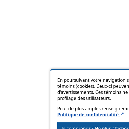
En poursuivant votre navigation su
témoins (cookies). Ceux-ci peuvent
Pl
d’avertissements. Ces témoins ne 
profilage des utilisateurs.
Pour de plus amples renseignement
Ce
Politique de confidentialité
.
Je comprends / Ne plus affiche