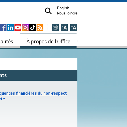
English
Nous joindre
alités
À propos de l’Office
ants
uences financières du non-respect
oi »