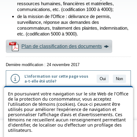
ressources humaines, financières et matérielles,
communications, etc. (codification 1000 à 4000);
de la mission de l’Office : délivrance de permis,
surveillance, réponse aux demandes des
consommateurs, traitement des plaintes, indemnisation,
etc. (codification 5000 à 9000).
Plan de classification des documents
Dernière modification : 24 novembre 2017
L'information sur cette page vous
Oui
Non
a-t-elle été utile?
En poursuivant votre navigation sur le site Web de l’Office
L'information présentée dans cette page a été vulgarisée pour en
de la protection du consommateur, vous acceptez
favoriser la compréhension. Elle ne remplace pas les textes des lois
l’utilisation de témoins (cookies). Ceux-ci peuvent être
et des règlements.
utilisés pour améliorer l’expérience de navigation et
personnaliser l’affichage d’avis et d’avertissements. Ces
témoins ne recueillent aucun renseignement permettant
d’identifier, de localiser ou d’effectuer un profilage des
utilisateurs.