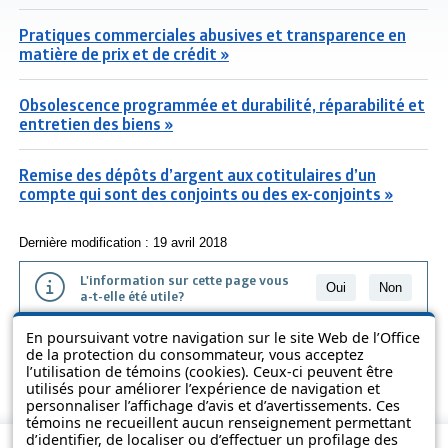
Pratiques commerciales abusives et transparence en
matière de prix et de crédit »
Obsolescence programmée et durabilité, réparabilité et
entretien des biens »
Remise des dépôts d’argent aux cotitulaires d’un
compte qui sont des conjoints ou des ex-conjoints »
Dernière modification : 19 avril 2018
L'information sur cette page vous
Oui
Non
a-t-elle été utile?
En poursuivant votre navigation sur le site Web de l’Office
L'information présentée dans cette page a été vulgarisée pour en
de la protection du consommateur, vous acceptez
favoriser la compréhension. Elle ne remplace pas les textes des lois
l’utilisation de témoins (cookies). Ceux-ci peuvent être
et des règlements.
utilisés pour améliorer l’expérience de navigation et
personnaliser l’affichage d’avis et d’avertissements. Ces
témoins ne recueillent aucun renseignement permettant
d’identifier, de localiser ou d’effectuer un profilage des