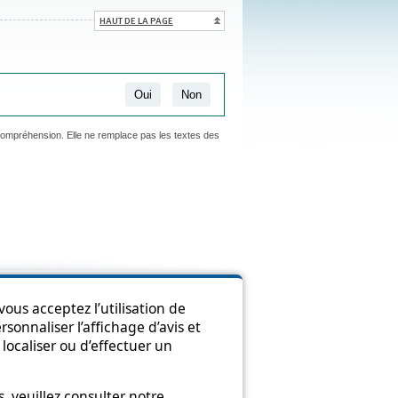
HAUT DE LA PAGE
Oui
Non
 compréhension. Elle ne remplace pas les textes des
ion
ous acceptez l’utilisation de
sonnaliser l’affichage d’avis et
localiser ou d’effectuer un
 veuillez consulter notre