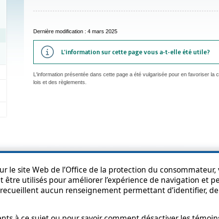
Dernière modification : 4 mars 2025
L'information sur cette page vous a-t-elle été utile?
L'information présentée dans cette page a été vulgarisée pour en favoriser la
lois et des règlements.
an du site
Accessibilité
Politique de confidentialité
Diffusion de l'informat
r le site Web de l’Office de la protection du consommateur, v
 être utilisés pour améliorer l’expérience de navigation et per
recueillent aucun renseignement permettant d’identifier, de 
s à ce sujet ou pour savoir comment désactiver les témoins,