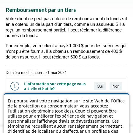
Remboursement par un tiers
Votre client ne peut pas obtenir de remboursement du fonds s’il
en a obtenu un de la part d’un tiers, comme un assureur. S’il a
reçu un remboursement partiel, il peut réclamer la différence
auprès du fonds.
Par exemple, votre client a payé 1 000 $ pour des services qui
n’ont pu être fournis. Il a obtenu un remboursement de 400 $
de son assureur. Il peut réclamer 600 $ au fonds.
Dernière modification : 21 mai 2024
L'information sur cette page vous
Oui
Non
a-t-elle été utile?
En poursuivant votre navigation sur le site Web de l’Office
L'information présentée dans cette page a été vulgarisée pour en
de la protection du consommateur, vous acceptez
favoriser la compréhension. Elle ne remplace pas les textes des lois
l’utilisation de témoins (cookies). Ceux-ci peuvent être
et des règlements.
utilisés pour améliorer l’expérience de navigation et
personnaliser l’affichage d’avis et d’avertissements. Ces
témoins ne recueillent aucun renseignement permettant
d’identifier, de localiser ou d’effectuer un profilage des