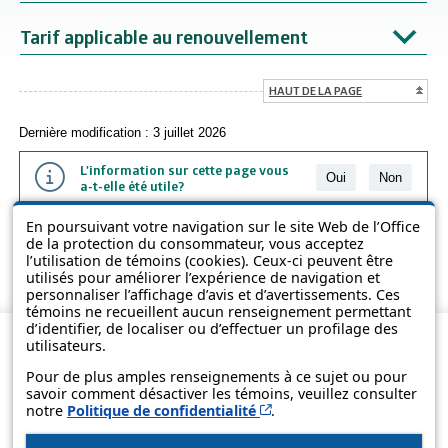
Tarif applicable au renouvellement
HAUT DE LA PAGE
Dernière modification : 3 juillet 2026
L'information sur cette page vous
Oui
Non
a-t-elle été utile?
En poursuivant votre navigation sur le site Web de l’Office
L'information présentée dans cette page a été vulgarisée pour en
de la protection du consommateur, vous acceptez
favoriser la compréhension. Elle ne remplace pas les textes des lois
l’utilisation de témoins (cookies). Ceux-ci peuvent être
et des règlements.
utilisés pour améliorer l’expérience de navigation et
personnaliser l’affichage d’avis et d’avertissements. Ces
témoins ne recueillent aucun renseignement permettant
d’identifier, de localiser ou d’effectuer un profilage des
utilisateurs.
Pour de plus amples renseignements à ce sujet ou pour
savoir comment désactiver les témoins, veuillez consulter
Cet hyperlien s’ouvrira d
notre
Politique de confidentialité
.