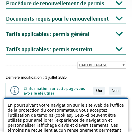
Procédure de renouvellement de permis
Documents requis pour le renouvellement
Tarifs applicables : permis général
Tarifs applicables : permis restreint
HAUT DE LA PAGE
Dernière modification : 3 juillet 2026
L'information sur cette page vous
Oui
Non
a-t-elle été utile?
En poursuivant votre navigation sur le site Web de l’Office
L'information présentée dans cette page a été vulgarisée pour en
de la protection du consommateur, vous acceptez
favoriser la compréhension. Elle ne remplace pas les textes des lois
l’utilisation de témoins (cookies). Ceux-ci peuvent être
et des règlements.
utilisés pour améliorer l’expérience de navigation et
personnaliser l’affichage d’avis et d’avertissements. Ces
témoins ne recueillent aucun renseignement permettant