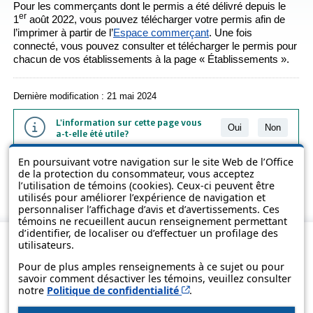
Pour les commerçants dont le permis a été délivré depuis le
er
1
août 2022, vous pouvez télécharger votre permis afin de
l’imprimer à partir de l’
Espace commerçant
. Une fois
connecté, vous pouvez consulter et télécharger le permis pour
chacun de vos établissements à la page « Établissements ».
Dernière modification : 21 mai 2024
L'information sur cette page vous
Oui
Non
a-t-elle été utile?
En poursuivant votre navigation sur le site Web de l’Office
L'information présentée dans cette page a été vulgarisée pour en
de la protection du consommateur, vous acceptez
favoriser la compréhension. Elle ne remplace pas les textes des lois
l’utilisation de témoins (cookies). Ceux-ci peuvent être
et des règlements.
utilisés pour améliorer l’expérience de navigation et
personnaliser l’affichage d’avis et d’avertissements. Ces
témoins ne recueillent aucun renseignement permettant
d’identifier, de localiser ou d’effectuer un profilage des
utilisateurs.
Pour de plus amples renseignements à ce sujet ou pour
savoir comment désactiver les témoins, veuillez consulter
Cet hyperlien s’ouvrira d
notre
Politique de confidentialité
.