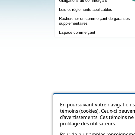
Obligations du commerçant
Lois et règlements applicables
Rechercher un commerçant de garanties
supplémentaires
Espace commerçant
En poursuivant votre navigation su
témoins (cookies). Ceux-ci peuvent
Pl
d’avertissements. Ces témoins ne 
profilage des utilisateurs.
Pour de plus amples renseignement