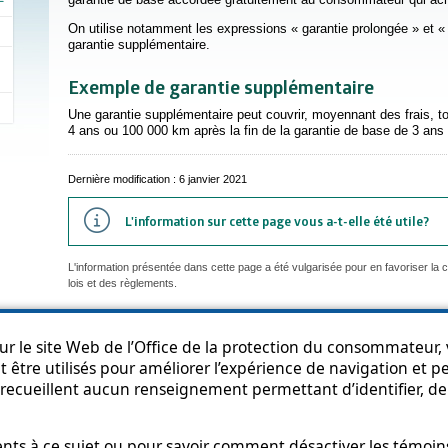
On utilise notamment les expressions « garantie prolongée » et «
garantie supplémentaire.
Exemple de garantie supplémentaire
Une garantie supplémentaire peut couvrir, moyennant des frais, 
4 ans ou 100 000 km après la fin de la garantie de base de 3 ans
Dernière modification : 6 janvier 2021
L'information sur cette page vous a-t-elle été utile?
L'information présentée dans cette page a été vulgarisée pour en favoriser la
lois et des règlements.
r le site Web de l’Office de la protection du consommateur, v
 être utilisés pour améliorer l’expérience de navigation et per
an du site
Accessibilité
Politique de confidentialité
Diffusion de l'informat
recueillent aucun renseignement permettant d’identifier, de 
s à ce sujet ou pour savoir comment désactiver les témoins,