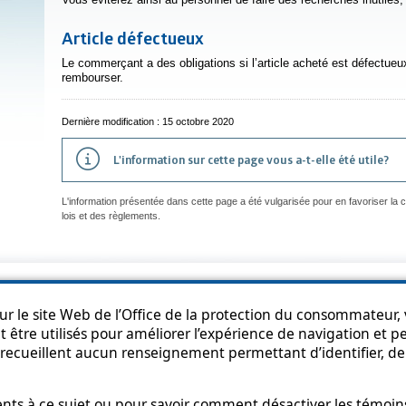
Article défectueux
Le commerçant a des obligations si l’article acheté est défectueux
rembourser.
Dernière modification : 15 octobre 2020
L'information sur cette page vous a-t-elle été utile?
L'information présentée dans cette page a été vulgarisée pour en favoriser la
lois et des règlements.
an du site
Accessibilité
Politique de confidentialité
Diffusion de l'informat
r le site Web de l’Office de la protection du consommateur, v
 être utilisés pour améliorer l’expérience de navigation et per
recueillent aucun renseignement permettant d’identifier, de 
s à ce sujet ou pour savoir comment désactiver les témoins,