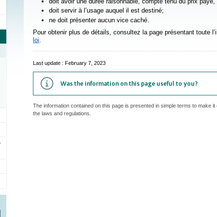
doit avoir une durée raisonnable, compte tenu du prix payé, d
doit servir à l’usage auquel il est destiné;
ne doit présenter aucun vice caché.
Pour obtenir plus de détails, consultez la page présentant toute l’
loi
.
Last update : February 7, 2023
Was the information on this page useful to you?
The information contained on this page is presented in simple terms to make it 
the laws and regulations.
r