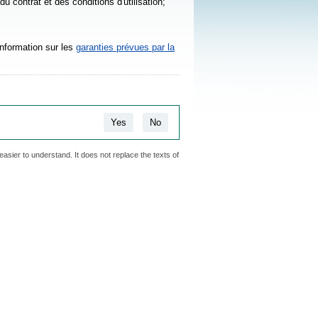
u contrat et des conditions d'utilisation;
information sur les
garanties prévues par la
Yes
No
easier to understand. It does not replace the texts of