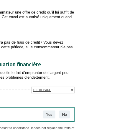
ateur une offre de crédit qu’il lui suffit de
 Cet envoi est autorisé uniquement quand
ra pas de frais de crédit? Vous devez
de cette période, si le consommateur n’a pas
tuation financière
uelle le fait d’emprunter de l’argent peut
 ses problèmes d’endettement.
TOP OF PAGE
Yes
No
easier to understand. It does not replace the texts of