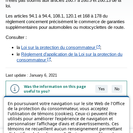
n’êtes pas soumis aux articles 260.7 à 260.9 et 260.13 de la
loi.
Les articles 94.1 à 94.4, 108.1, 120.1 et 168 à 178 du
règlement concernent précisément le commerce de garanties
supplémentaires pour automobiles ou motocyclettes de route.
Consulter :
Cet hyperlien s’o
la
Loi sur la protection du consommateur
;
le
Règlement d’application de la Loi sur la protection du
Cet hyperlien s’ouvrira dans une nouvelle 
consommateur
.
Last update : January 6, 2021
Was the information on this page
Yes
No
useful to you?
En poursuivant votre navigation sur le site Web de l’Office
The information contained on this page is presented in simple terms to
de la protection du consommateur, vous acceptez
make it easier to understand. It does not replace the texts of the laws
l’utilisation de témoins (cookies). Ceux-ci peuvent être
and regulations.
utilisés pour améliorer l’expérience de navigation et
personnaliser l’affichage d’avis et d’avertissements. Ces
témoins ne recueillent aucun renseignement permettant