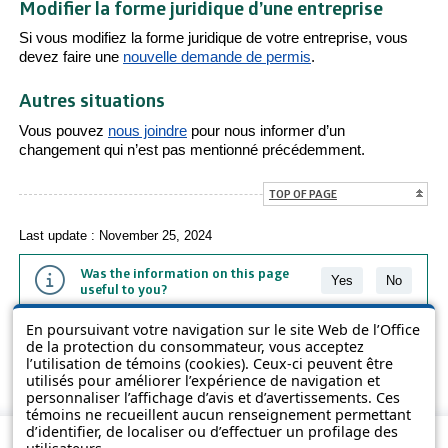
Modifier la forme juridique d’une entreprise
Si vous modifiez la forme juridique de votre entreprise, vous
devez faire une
nouvelle demande de permis
.
Autres situations
Vous pouvez
nous joindre
pour nous informer d’un
changement qui n’est pas mentionné précédemment.
TOP OF PAGE
Last update : November 25, 2024
Was the information on this page
Yes
No
useful to you?
En poursuivant votre navigation sur le site Web de l’Office
The information contained on this page is presented in simple terms to
de la protection du consommateur, vous acceptez
make it easier to understand. It does not replace the texts of the laws
l’utilisation de témoins (cookies). Ceux-ci peuvent être
and regulations.
utilisés pour améliorer l’expérience de navigation et
personnaliser l’affichage d’avis et d’avertissements. Ces
témoins ne recueillent aucun renseignement permettant
d’identifier, de localiser ou d’effectuer un profilage des