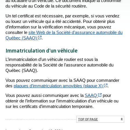
au locataire d’un véhicule. Ce document indique la conformité
du véhicule au Code de la sécurité routière.
Un tel certificat est nécessaire, par exemple, si vous vendez
ou louez un véhicule qui a été accidenté. Pour obtenir plus
d’information sur la vérification mécanique, vous pouvez
consulter le
site Web de la Société d'assurance automobile du
Cet hyperlien s’ouvrira dans une nouvelle fenêt
Québec (SAAQ)
.
Immatriculation d'un véhicule
L’immatriculation d’un véhicule routier est sous la
responsabilité de la Société de l’assurance automobile du
Québec (SAAQ).
Vous pouvez communiquer avec la SAAQ pour commander
Cet hyperlie
des
plaques d’immatriculation amovibles (plaque X)
.
Cet hyperlien s
Vous pouvez aussi communiquer avec la
SAAQ
pour
obtenir de l’information sur l’immatriculation d’un véhicule ou
sur les certificats d’immatriculation temporaire.
TOP OF PAGE