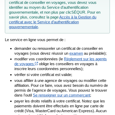
certificat de conseiller en voyages, vous devez vous
identifier au moyen du Service d’authentification
gouvernementale, et non plus par clicSÉQUR. Pour en
savoir plus, consultez la page
Accès à la Gestion du
certificat avec le Service d’authentification
gouvernementale
.
Le service en ligne vous permet de :
demander ou renouveler un certificat de conseiller en
voyages (vous devez réussir un
examen
au préalable);
modifier vos coordonnées (le
Règlement sur les agents
Cet hyperlien s’ouvrira dans une nouvelle fenê
de voyages
oblige les conseillers en voyages à
inscrire leurs coordonnées personnelles);
vérifier si votre certificat est valide;
vous affilier à une agence de voyages ou modifier cette
affiliation. Pour ce faire, vous avez besoin du numéro de
permis de l'agence de voyages. Vous pouvez le trouver
dans l'outil
Se renseigner sur un commerçant
;
payer les droits relatifs à votre certificat. Notez que les
paiements doivent être effectués en ligne par carte de
crédit (Visa, MasterCard ou American Express). Aucun