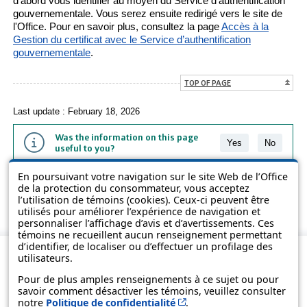
d'abord vous identifier au moyen du Service d’authentification
gouvernementale. Vous serez ensuite redirigé vers le site de
l'Office. Pour en savoir plus, consultez la page
Accès à la
Gestion du certificat avec le Service d’authentification
gouvernementale
.
TOP OF PAGE
Last update : February 18, 2026
Was the information on this page
Yes
No
useful to you?
En poursuivant votre navigation sur le site Web de l’Office
The information contained on this page is presented in simple terms to
de la protection du consommateur, vous acceptez
make it easier to understand. It does not replace the texts of the laws
l’utilisation de témoins (cookies). Ceux-ci peuvent être
and regulations.
utilisés pour améliorer l’expérience de navigation et
personnaliser l’affichage d’avis et d’avertissements. Ces
témoins ne recueillent aucun renseignement permettant
d’identifier, de localiser ou d’effectuer un profilage des
utilisateurs.
Pour de plus amples renseignements à ce sujet ou pour
savoir comment désactiver les témoins, veuillez consulter
Cet hyperlien s’ouvrira d
notre
Politique de confidentialité
.