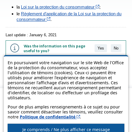
Cet hyperlien s’o
la
Loi sur la protection du consommateur
;
le
Règlement d’application de la Loi sur la protection du
Cet hyperlien s’ouvrira dans une nouvelle 
consommateur
.
Last update : January 6, 2021
Was the information on this page
Yes
No
useful to you?
En poursuivant votre navigation sur le site Web de l’Office
The information contained on this page is presented in simple terms to
de la protection du consommateur, vous acceptez
make it easier to understand. It does not replace the texts of the laws
l’utilisation de témoins (cookies). Ceux-ci peuvent être
and regulations.
utilisés pour améliorer l’expérience de navigation et
personnaliser l’affichage d’avis et d’avertissements. Ces
témoins ne recueillent aucun renseignement permettant
d’identifier, de localiser ou d’effectuer un profilage des
utilisateurs.
Pour de plus amples renseignements à ce sujet ou pour
savoir comment désactiver les témoins, veuillez consulter
Cet hyperlien s’ouvrira d
notre
Politique de confidentialité
.
Je comprends / Ne plus afficher ce message