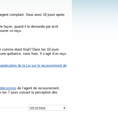
 argent comptant. Vous avez 10 jours après
re façon, quand il le demande par écrit.
ournir ce reçu.
r comme étant final? Dans les 10 jours
ne quittance, sans frais. Il s’agit d’un reçu
application de la Loi sur le recouvrement de
nêtre
idéicommis
de l’agent de recouvrement,
ns les 7 jours suivant la perception des
TOP OF PAGE