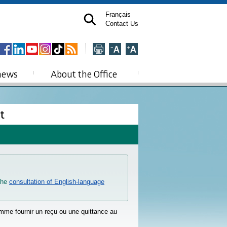
Français
Contact Us
news
About the Office
nt
 the
consultation of English-language
me fournir un reçu ou une quittance au