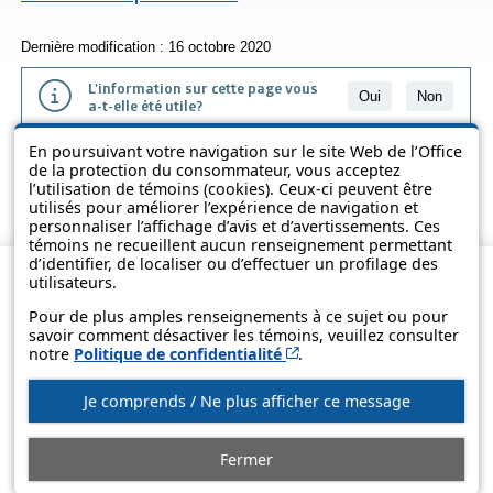
Dernière modification : 16 octobre 2020
L'information sur cette page vous
Oui
Non
a-t-elle été utile?
En poursuivant votre navigation sur le site Web de l’Office
L'information présentée dans cette page a été vulgarisée pour en
de la protection du consommateur, vous acceptez
favoriser la compréhension. Elle ne remplace pas les textes des lois
l’utilisation de témoins (cookies). Ceux-ci peuvent être
et des règlements.
utilisés pour améliorer l’expérience de navigation et
personnaliser l’affichage d’avis et d’avertissements. Ces
témoins ne recueillent aucun renseignement permettant
d’identifier, de localiser ou d’effectuer un profilage des
utilisateurs.
Pour de plus amples renseignements à ce sujet ou pour
savoir comment désactiver les témoins, veuillez consulter
Cet hyperlien s’ouvrira d
notre
Politique de confidentialité
.
Je comprends / Ne plus afficher ce message
© Gouvernement du Québec, 2013-2025
Fermer