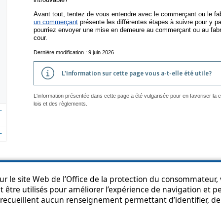
Avant tout, tentez de vous entendre avec le commerçant ou le fa
un commerçant
présente les différentes étapes à suivre pour y pa
pourriez envoyer une mise en demeure au commerçant ou au fabri
cour.
Dernière modification : 9 juin 2026
L'information sur cette page vous a-t-elle été utile?
L'information présentée dans cette page a été vulgarisée pour en favoriser la
lois et des règlements.
r le site Web de l’Office de la protection du consommateur, v
 être utilisés pour améliorer l’expérience de navigation et per
an du site
Accessibilité
Politique de confidentialité
Diffusion de l'informat
recueillent aucun renseignement permettant d’identifier, de 