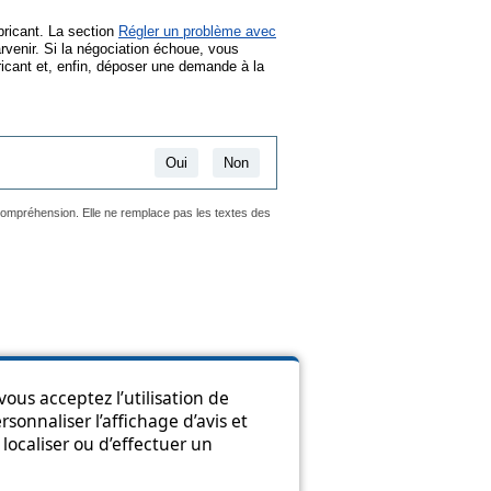
bricant. La section
Régler un problème avec
rvenir. Si la négociation échoue, vous
cant et, enfin, déposer une demande à la
Oui
Non
 compréhension. Elle ne remplace pas les textes des
ous acceptez l’utilisation de
sonnaliser l’affichage d’avis et
ion
localiser ou d’effectuer un