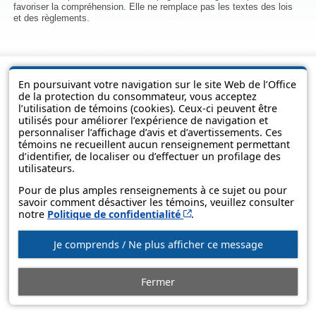
favoriser la compréhension. Elle ne remplace pas les textes des lois
et des règlements.
En poursuivant votre navigation sur le site Web de l’Office
de la protection du consommateur, vous acceptez
l’utilisation de témoins (cookies). Ceux-ci peuvent être
utilisés pour améliorer l’expérience de navigation et
personnaliser l’affichage d’avis et d’avertissements. Ces
témoins ne recueillent aucun renseignement permettant
d’identifier, de localiser ou d’effectuer un profilage des
utilisateurs.
© Gouvernement du Québec, 2013-2025
Pour de plus amples renseignements à ce sujet ou pour
savoir comment désactiver les témoins, veuillez consulter
Cet hyperlien s’ouvrira d
notre
Politique de confidentialité
.
Je comprends / Ne plus afficher ce message
Fermer