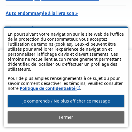
Auto endommagée à la livraison »
Réparation d'une auto »
En poursuivant votre navigation sur le site Web de l’Office
de la protection du consommateur, vous acceptez
l’utilisation de témoins (cookies). Ceux-ci peuvent être
utilisés pour améliorer l’expérience de navigation et
personnaliser l’affichage d’avis et d’avertissements. Ces
témoins ne recueillent aucun renseignement permettant
d’identifier, de localiser ou d’effectuer un profilage des
utilisateurs.
Pour de plus amples renseignements à ce sujet ou pour
savoir comment désactiver les témoins, veuillez consulter
Cet hyperlien s’ouvrira d
notre
Politique de confidentialité
.
Je comprends / Ne plus afficher ce message
© Gouvernement du Québec, 2013-2025
Fermer