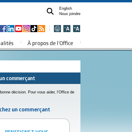
English
Nous joindre
alités
À propos de l’Office
z un commerçant
onne décision. Pour vous aider, l’Office de
n chez un commerçant
RENSEIGNEZ-VOUS