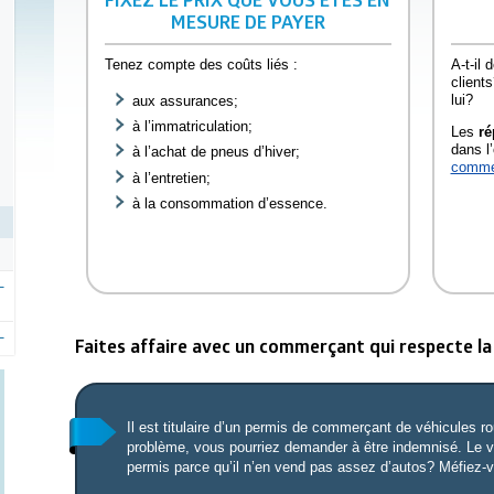
MESURE DE PAYER
Tenez compte des coûts liés :
A-t-il
clients
lui?
aux assurances;
à l’immatriculation;
Les
ré
dans l’
à l’achat de pneus d’hiver;
comme
à l’entretien;
à la consommation d’essence.
Faites affaire avec un commerçant qui respecte la 
Il est titulaire d’un permis de commerçant de véhicules rou
problème, vous pourriez demander à être indemnisé. Le ve
permis parce qu’il n’en vend pas assez d’autos? Méfiez-v