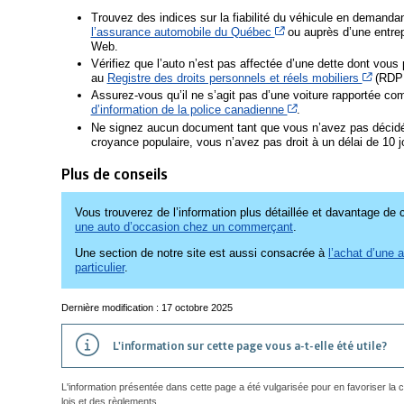
Trouvez des indices sur la fiabilité du véhicule en demanda
Cet hyperlien s’ouvrira
l’assurance automobile du Québec
ou auprès d’une entrepr
Web.
Vérifiez que l’auto n’est pas affectée d’une dette dont vous
Cet hy
au
Registre des droits personnels et réels mobiliers
(RDP
Assurez-vous qu’il ne s’agit pas d’une voiture rapportée c
Cet hyperlien s’ouvr
d’information de la police canadienne
.
Ne signez aucun document tant que vous n’avez pas décidé 
croyance populaire, vous n’avez pas droit à un délai de 10 jo
Plus de conseils
Vous trouverez de l’information plus détaillée et davantage de 
une auto d’occasion chez un commerçant
.
Une section de notre site est aussi consacrée à
l’achat d’une 
particulier
.
Dernière modification : 17 octobre 2025
L'information sur cette page vous a-t-elle été utile?
L'information présentée dans cette page a été vulgarisée pour en favoriser la
lois et des règlements.