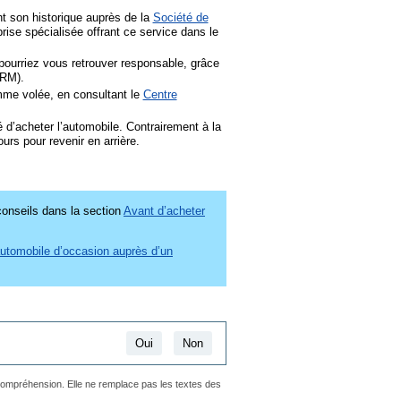
nt son historique auprès de la
Société de
 dans une nouvelle fenêtre
ise spécialisée offrant ce service dans le
 pourriez vous retrouver responsable, grâce
perlien s’ouvrira dans une nouvelle fenêtre
RM).
omme volée, en consultant le
Centre
ira dans une nouvelle fenêtre
d’acheter l’automobile. Contrairement à la
urs pour revenir en arrière.
conseils dans la section
Avant d’acheter
automobile d’occasion auprès d’un
Oui
Non
 compréhension. Elle ne remplace pas les textes des