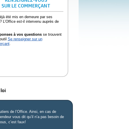
SUR LE COMMERÇANT
 déjà été mis en demeure par ses
? L’Office est-il intervenu auprès de
ponses à vos questions
se trouvent
outil
Se renseigner sur un
rçant
.
loi
tiers de l’Office. Ainsi, en cas de
ndeur vous dit qu’il n’a pas besoin de
ous, c’est faux!