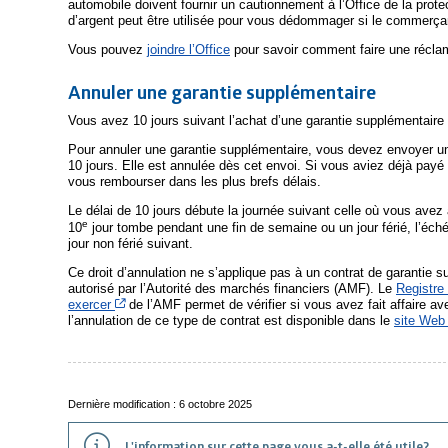
automobile doivent fournir un cautionnement à l’Office de la pr
d’argent peut être utilisée pour vous dédommager si le commerça
Vous pouvez
joindre l’Office
pour savoir comment faire une récla
Annuler une garantie supplémentaire
Vous avez 10 jours suivant l’achat d’une garantie supplémentaire p
Pour annuler une garantie supplémentaire, vous devez envoyer un
10 jours. Elle est annulée dès cet envoi. Si vous aviez déjà payé
vous rembourser dans les plus brefs délais.
Le délai de 10 jours débute la journée suivant celle où vous avez 
e
10
jour tombe pendant une fin de semaine ou un jour férié, l’éch
jour non férié suivant.
Ce droit d’annulation ne s’applique pas à un contrat de garantie 
autorisé par l’Autorité des marchés financiers (AMF). Le
Registre 
Cet hyperlien s’ouvrira dans une nouvelle fenêtre
exercer
de l’AMF permet de vérifier si vous avez fait affaire ave
l’annulation de ce type de contrat est disponible dans le
site Web
Dernière modification : 6 octobre 2025
L'information sur cette page vous a-t-elle été utile?