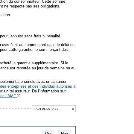
otection du consommateur. Cette somme
nt ne respecte pas ses obligations.
mation.
our l’annuler sans frais ni pénalité.
 avis écrit au commerçant dans le délai de
 pour cette garantie, le commerçant doit
acheté la garantie supplémentaire. Si le
éance est reportée au jour de semaine ou au
supplémentaire conclu avec un assureur
des entreprises et des individus autorisés à
c un tel assureur. De l’information sur
Cet hyperlien s’ouvrira dans une nouvelle fenêtre
 de l’AMF
.
HAUT DE LA PAGE
Oui
Non