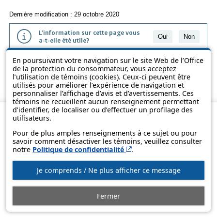
Dernière modification : 29 octobre 2020
L'information sur cette page vous
Oui
Non
a-t-elle été utile?
En poursuivant votre navigation sur le site Web de l’Office
L'information présentée dans cette page a été vulgarisée pour en
de la protection du consommateur, vous acceptez
favoriser la compréhension. Elle ne remplace pas les textes des lois
l’utilisation de témoins (cookies). Ceux-ci peuvent être
et des règlements.
utilisés pour améliorer l’expérience de navigation et
personnaliser l’affichage d’avis et d’avertissements. Ces
témoins ne recueillent aucun renseignement permettant
d’identifier, de localiser ou d’effectuer un profilage des
utilisateurs.
Pour de plus amples renseignements à ce sujet ou pour
savoir comment désactiver les témoins, veuillez consulter
Cet hyperlien s’ouvrira d
notre
Politique de confidentialité
.
Je comprends / Ne plus afficher ce message
© Gouvernement du Québec, 2013-2025
Fermer