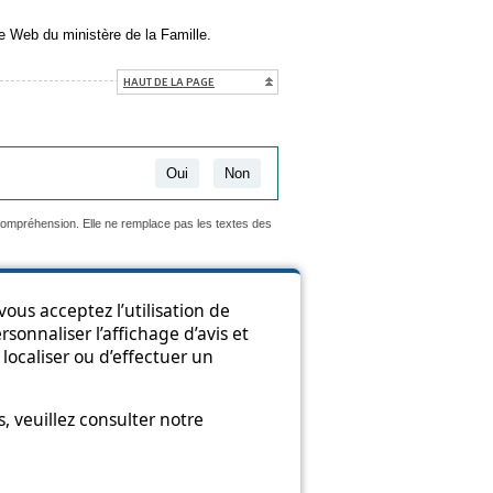
en s’ouvrira dans une nouvelle fenêtre
e Web du ministère de la Famille.
HAUT DE LA PAGE
Oui
Non
 compréhension. Elle ne remplace pas les textes des
ous acceptez l’utilisation de
sonnaliser l’affichage d’avis et
ion
localiser ou d’effectuer un
 veuillez consulter notre