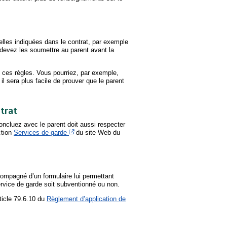
elles indiquées dans le contrat, par exemple
devez les soumettre au parent avant la
e ces règles. Vous pourriez, par exemple,
 sera plus facile de prouver que le parent
ntrat
oncluez avec le parent doit aussi respecter
Cet hyperlien s’ouvrira dans une nouvelle fenêtre
ction
Services de garde
du site Web du
compagné d’un formulaire lui permettant
ervice de garde soit subventionné ou non.
rticle 79.6.10 du
Règlement d’application de
a dans une nouvelle fenêtre