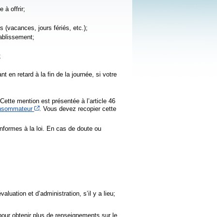
 à offrir;
s (vacances, jours fériés, etc.);
tablissement;
;
t en retard à la fin de la journée, si votre
Cette mention est présentée à l’article 46
Cet hyperlien s’ouvrira dans une nouvelle fenêtre
consommateur
. Vous devez recopier cette
onformes à la loi. En cas de doute ou
valuation et d’administration, s’il y a lieu;
our obtenir plus de renseignements sur le