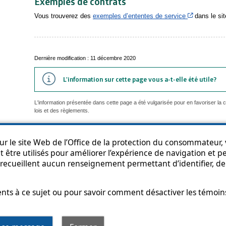
Exemples de contrats
Cet hyperli
Vous trouverez des
exemples d’ententes de service
dans le sit
Dernière modification : 11 décembre 2020
L'information sur cette page vous a-t-elle été utile?
L'information présentée dans cette page a été vulgarisée pour en favoriser la
lois et des règlements.
r le site Web de l’Office de la protection du consommateur, v
 être utilisés pour améliorer l’expérience de navigation et per
an du site
Accessibilité
Politique de confidentialité
Diffusion de l'informat
recueillent aucun renseignement permettant d’identifier, de 
s à ce sujet ou pour savoir comment désactiver les témoins,
t hyperlien s’ouvrira dans une nouvelle fenêtre
© Gouvernement du Québec, 2013-2025