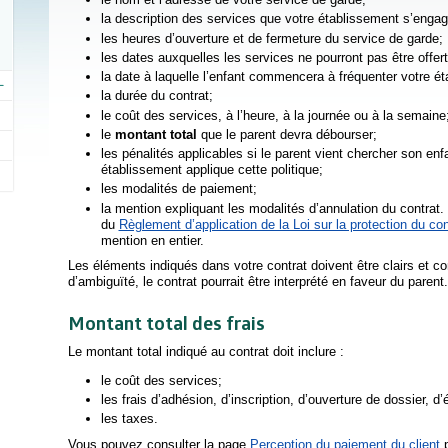
la description des services que votre établissement s’engage
les heures d’ouverture et de fermeture du service de garde;
les dates auxquelles les services ne pourront pas être offert
la date à laquelle l’enfant commencera à fréquenter votre é
la durée du contrat;
le coût des services, à l’heure, à la journée ou à la semaine
le
montant total
que le parent devra débourser;
les pénalités applicables si le parent vient chercher son enfan
établissement applique cette politique;
les modalités de paiement;
la mention expliquant les modalités d’annulation du contrat. 
du
Règlement d’application de la Loi sur la protection du 
mention en entier.
Les éléments indiqués dans votre contrat doivent être clairs et c
d’ambiguïté, le contrat pourrait être interprété en faveur du parent.
Montant total des frais
Le montant total indiqué au contrat doit inclure :
le coût des services;
les frais d’adhésion, d’inscription, d’ouverture de dossier, d’é
les taxes.
Vous pouvez consulter la page
Perception du paiement du client
p