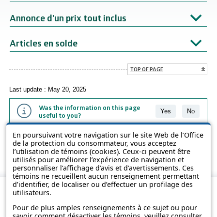
Annonce d'un prix tout inclus
Articles en solde
TOP OF PAGE
Last update : May 20, 2025
Was the information on this page
Yes
No
useful to you?
En poursuivant votre navigation sur le site Web de l’Office
The information contained on this page is presented in simple terms to
de la protection du consommateur, vous acceptez
make it easier to understand. It does not replace the texts of the laws
l’utilisation de témoins (cookies). Ceux-ci peuvent être
and regulations.
utilisés pour améliorer l’expérience de navigation et
personnaliser l’affichage d’avis et d’avertissements. Ces
témoins ne recueillent aucun renseignement permettant
d’identifier, de localiser ou d’effectuer un profilage des
utilisateurs.
Pour de plus amples renseignements à ce sujet ou pour
savoir comment désactiver les témoins, veuillez consulter