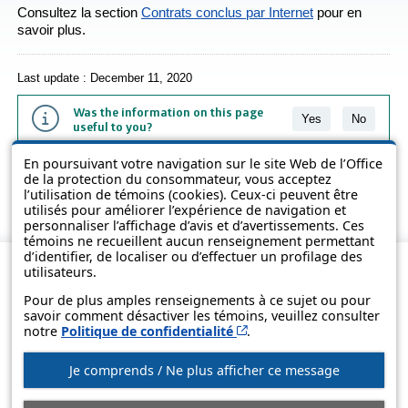
Consultez la section
Contrats conclus par Internet
pour en
savoir plus.
Last update : December 11, 2020
Was the information on this page
Yes
No
useful to you?
En poursuivant votre navigation sur le site Web de l’Office
The information contained on this page is presented in simple terms to
de la protection du consommateur, vous acceptez
make it easier to understand. It does not replace the texts of the laws
l’utilisation de témoins (cookies). Ceux-ci peuvent être
and regulations.
utilisés pour améliorer l’expérience de navigation et
personnaliser l’affichage d’avis et d’avertissements. Ces
témoins ne recueillent aucun renseignement permettant
d’identifier, de localiser ou d’effectuer un profilage des
utilisateurs.
Pour de plus amples renseignements à ce sujet ou pour
savoir comment désactiver les témoins, veuillez consulter
Cet hyperlien s’ouvrira d
notre
Politique de confidentialité
.
Je comprends / Ne plus afficher ce message
© Government of Québec, 2013-2025