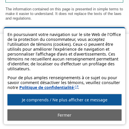
The information contained on this page is presented in simple terms to
make it easier to understand. It does not replace the texts of the laws
and regulations.
En poursuivant votre navigation sur le site Web de l’Office
de la protection du consommateur, vous acceptez
l’utilisation de témoins (cookies). Ceux-ci peuvent être
utilisés pour améliorer l’expérience de navigation et
personnaliser l’affichage d’avis et d’avertissements. Ces
témoins ne recueillent aucun renseignement permettant
d’identifier, de localiser ou d’effectuer un profilage des
utilisateurs.
Pour de plus amples renseignements à ce sujet ou pour
savoir comment désactiver les témoins, veuillez consulter
© Government of Québec, 2013-2025
Cet hyperlien s’ouvrira d
notre
Politique de confidentialité
.
Je comprends / Ne plus afficher ce message
Fermer