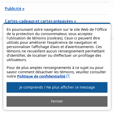
Publicité »
Cartes-cadeaux et cartes prépayées »
En poursuivant votre navigation sur le site Web de l’Office
de la protection du consommateur, vous acceptez
l’utilisation de témoins (cookies). Ceux-ci peuvent être
utilisés pour améliorer l’expérience de navigation et
personnaliser l’affichage d’avis et d’avertissements. Ces
témoins ne recueillent aucun renseignement permettant
d’identifier, de localiser ou d’effectuer un profilage des
utilisateurs.
Pour de plus amples renseignements à ce sujet ou pour
savoir comment désactiver les témoins, veuillez consulter
Cet hyperlien s’ouvrira d
notre
Politique de confidentialité
.
© Government of Québec, 2013-2025
Je comprends / Ne plus afficher ce message
Fermer