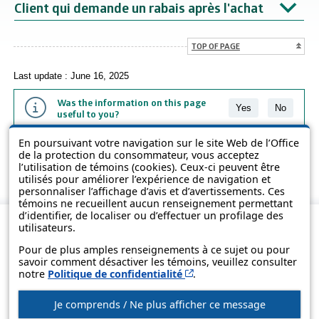
Client qui demande un rabais après l'achat
TOP OF PAGE
Last update : June 16, 2025
Was the information on this page
Yes
No
useful to you?
En poursuivant votre navigation sur le site Web de l’Office
The information contained on this page is presented in simple terms to
de la protection du consommateur, vous acceptez
make it easier to understand. It does not replace the texts of the laws
l’utilisation de témoins (cookies). Ceux-ci peuvent être
and regulations.
utilisés pour améliorer l’expérience de navigation et
personnaliser l’affichage d’avis et d’avertissements. Ces
témoins ne recueillent aucun renseignement permettant
d’identifier, de localiser ou d’effectuer un profilage des
utilisateurs.
Pour de plus amples renseignements à ce sujet ou pour
savoir comment désactiver les témoins, veuillez consulter
Cet hyperlien s’ouvrira d
notre
Politique de confidentialité
.
Je comprends / Ne plus afficher ce message