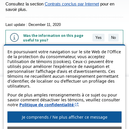
Consultez la section
Contrats conclus par Internet
pour en
savoir plus.
Last update : December 11, 2020
Was the information on this page
Yes
No
useful to you?
En poursuivant votre navigation sur le site Web de l’Office
The information contained on this page is presented in simple terms to
de la protection du consommateur, vous acceptez
make it easier to understand. It does not replace the texts of the laws
l’utilisation de témoins (cookies). Ceux-ci peuvent être
and regulations.
utilisés pour améliorer l’expérience de navigation et
personnaliser l’affichage d’avis et d’avertissements. Ces
témoins ne recueillent aucun renseignement permettant
d’identifier, de localiser ou d’effectuer un profilage des
utilisateurs.
Pour de plus amples renseignements à ce sujet ou pour
savoir comment désactiver les témoins, veuillez consulter
Cet hyperlien s’ouvrira d
notre
Politique de confidentialité
.
Je comprends / Ne plus afficher ce message
© Government of Québec, 2013-2025