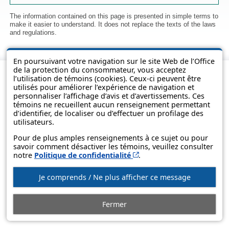
The information contained on this page is presented in simple terms to
make it easier to understand. It does not replace the texts of the laws
and regulations.
En poursuivant votre navigation sur le site Web de l’Office
de la protection du consommateur, vous acceptez
l’utilisation de témoins (cookies). Ceux-ci peuvent être
utilisés pour améliorer l’expérience de navigation et
personnaliser l’affichage d’avis et d’avertissements. Ces
témoins ne recueillent aucun renseignement permettant
d’identifier, de localiser ou d’effectuer un profilage des
utilisateurs.
Pour de plus amples renseignements à ce sujet ou pour
savoir comment désactiver les témoins, veuillez consulter
© Government of Québec, 2013-2025
Cet hyperlien s’ouvrira d
notre
Politique de confidentialité
.
Je comprends / Ne plus afficher ce message
Fermer